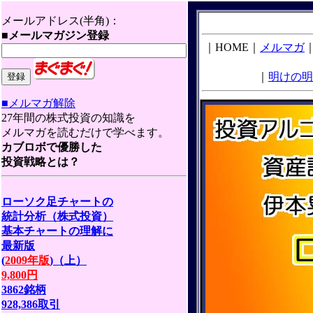
メールアドレス(半角)：
■メールマガジン登録
｜HOME｜
メルマガ
｜
明けの明
■メルマガ解除
27年間の株式投資の知識を
メルマガを読むだけで学べます。
カブロボで優勝した
投資戦略とは？
ローソク足チャートの
統計分析（株式投資）
基本チャートの理解に
最新版
(
2009年版
)（上）
9,800円
3862銘柄
928,386取引