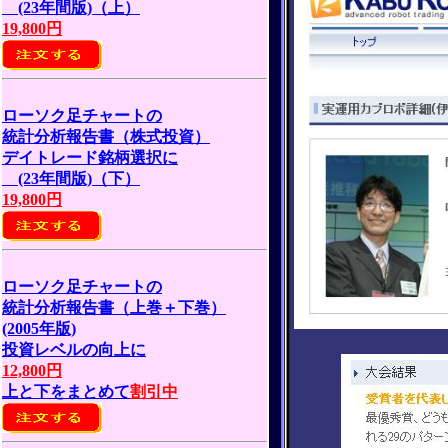
(23年間版)（上）
19,800円
ローソク足チャートの
統計分析報告書（株式投資）
デイトレード銘柄選択に
(23年間版)（下）
19,800円
ローソク足チャートの
統計分析報告書（上巻＋下巻）
(2005年版)
投資レベルの向上に
12,800円
上と下をまとめて
割引中