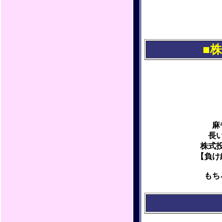
■
麻
長
株式
【負け
もち