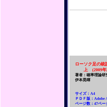
ローソク足の統
上 (2009年
著者：確率理論研
伊本晃暉
サイズ：A4
ＰＤＦ版：Adobe Ac
ページ数：47ペー