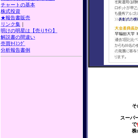
チャートの基本
株式投資
★報告書販売
リンク集
｜
明けの明星は【売りｻｲﾝ】
解説書の間違い
売買ﾀｲﾐﾝｸﾞ
分析報告書例
そ
スーパ
で
株