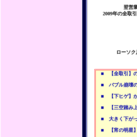
翌営
2009年の全
ローソク
■
【全取引】の
■
バブル崩壊
■
【下ヒゲ】
■
【三空踏み
■
大きく下が
■
【宵の明星