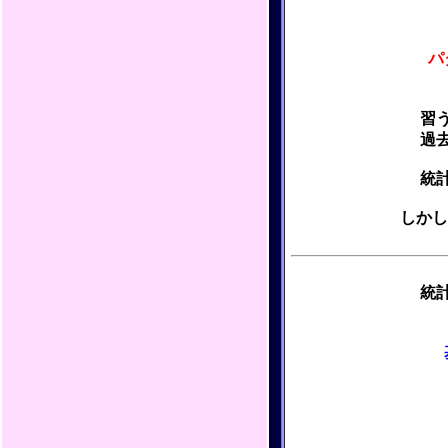
パ
習
過
統
しかし
統