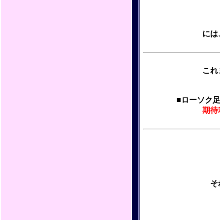
には
これ
■ローソク
期待
そ