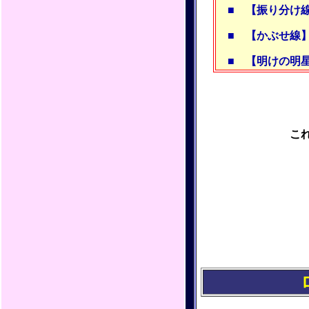
■
【振り分け
■
【かぶせ線
■
【明けの明
こ