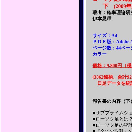
下 (2009年
著者：確率理論研
伊本晃暉
サイズ：A4
ＰＤＦ版：Adobe Ac
ページ数：44ペー
カラー
価格：9,800円（
(3862銘柄、合計
日足データを統
報告書の内容（下
■サブプライムショ
■ローソク足とは
■ローソク足の統
■『全ての取引』