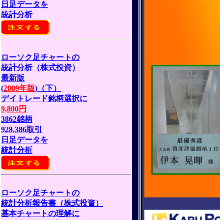
日足データを
統計分析
ローソク足チャートの
統計分析（株式投資）
最新版
(
2009年版
)（下）
デイトレード銘柄選択に
9,800円
3862銘柄
928,386取引
日足データを
統計分析
ローソク足チャートの
統計分析報告書（株式投資）
基本チャートの理解に