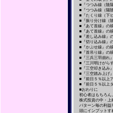
■『つつみ線（陰
■『つつみ線（陽
■『たくり線（下
■『振り分け線（
■『あて首線』の
■『あて首線』の
■『差し込み線』
■『切り込み線』
■『かぶせ線』の
■『首吊り線』の
■『三兵三羽崩れ
■『三川明けがら
■『三空叩き込み
■『三空踏み上げ
■『前日５％以上
■『前日５％以上
■おわりに
初心者はもちろん
株式投資の中・上
パターン毎の利益
頭にインプットす