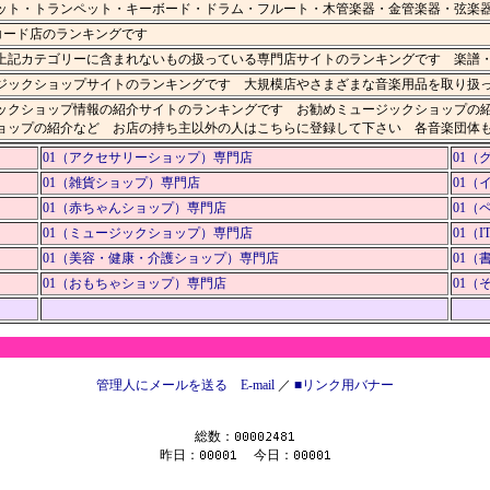
ット・トランペット・キーボード・ドラム・フルート・木管楽器・金管楽器・弦楽
レコード店のランキングです
上記カテゴリーに含まれないもの扱っている専門店サイトのランキングです 楽譜
ジックショップサイトのランキングです 大規模店やさまざまな音楽用品を取り扱
ックショップ情報の紹介サイトのランキングです お勧めミュージックショップの
ョップの紹介など お店の持ち主以外の人はこちらに登録して下さい 各音楽団体
01（アクセサリーショップ）専門店
01（
01（雑貨ショップ）専門店
01（
01（赤ちゃんショップ）専門店
01（
01（ミュージックショップ）専門店
01（
01（美容・健康・介護ショップ）専門店
01（
01（おもちゃショップ）専門店
01（
管理人にメールを送る E-mail
／
■リンク用バナー
総数：
昨日：
今日：