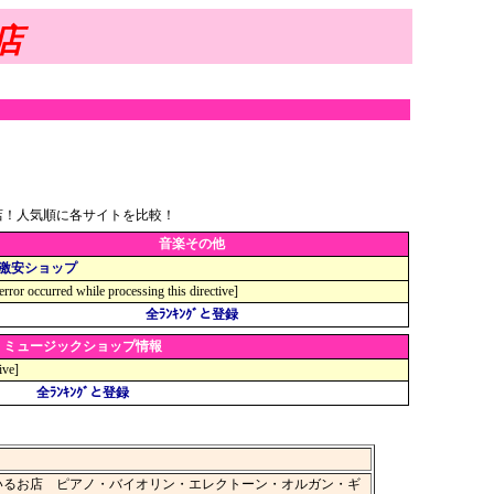
店
店！人気順に各サイトを比較！
音楽その他
激安ショップ
error occurred while processing this directive]
全ﾗﾝｷﾝｸﾞと登録
ミュージックショップ情報
ive]
全ﾗﾝｷﾝｸﾞと登録
いるお店 ピアノ・バイオリン・エレクトーン・オルガン・ギ