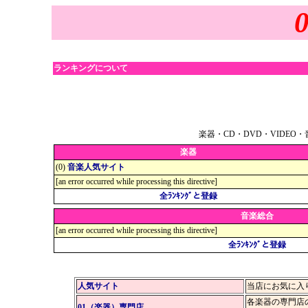
ランキングについて
楽器・CD・DVD・VID
楽器
(0)
音楽人気サイト
[an error occurred while processing this directive]
全ﾗﾝｷﾝｸﾞと登録
音楽総合
[an error occurred while processing this directive]
全ﾗﾝｷﾝｸﾞと登録
人気サイト
当店にお気に入
各楽器の専門店
01（楽器）専門店