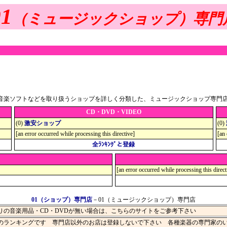
01
（ミュージックショップ）専門
EO・音楽ソフトなどを取り扱うショップを詳しく分類した、ミュージックショップ専門
CD・DVD・VIDEO
(0)
激安ショップ
(0)
[an error occurred while processing this directive]
[an 
全ﾗﾝｷﾝｸﾞと登録
[an error occurred while processing this direct
01（ショップ）専門店
－01（ミュージックショップ）専門店
りの音楽用品・CD・DVDが無い場合は、こちらのサイトをご参考下さい
のランキングです 専門店以外のお店は登録しないで下さい 各種楽器の専門家の