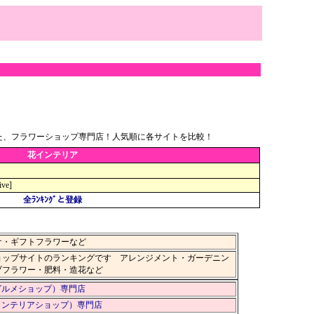
た、フラワーショップ専門店！人気順に各サイトを比較！
花インテリア
ive]
全ﾗﾝｷﾝｸﾞと登録
ケ・ギフトフラワーなど
ョップサイトのランキングです アレンジメント・ガーデニン
ブフラワー・肥料・造花など
グルメショップ）専門店
インテリアショップ）専門店