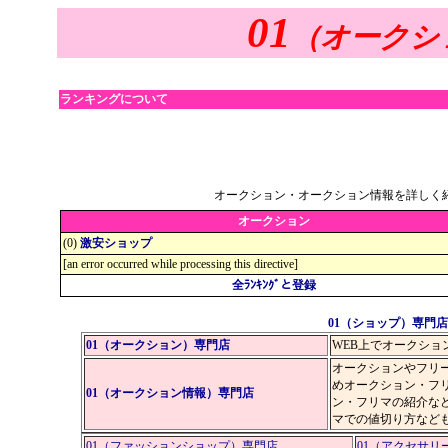
01
（オークシ
ランキングについて
オークション・オークション情報を詳しく
オークション
(0)
激安ショップ
[an error occurred while processing this directive]
全ﾗﾝｷﾝｸﾞと登録
01（ショップ）専門店
01（オークション）専門店
WEB上でオークシ
オークションやフリ
めオークション・フ
01（オークション情報）専門店
ン・フリマの紹介な
マでの値切り方など
01（ファッションショップ）専門店
01（アクセサリ